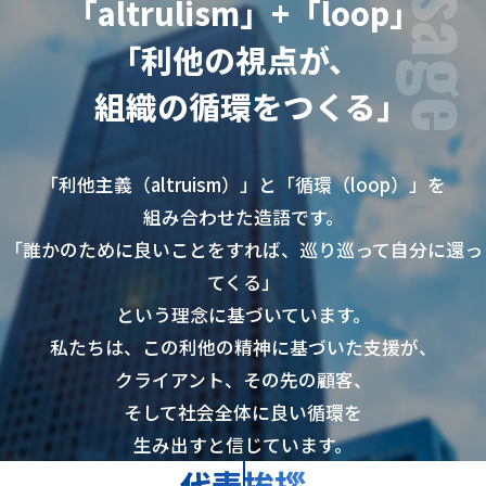
「altrulism」+「loop」
｢利他の視点が、
組織の循環をつくる｣
「利他主義（altruism）」と「循環（loop）」を
組み合わせた造語です。
「誰かのために良いことをすれば、巡り巡って自分に還っ
てくる」
という理念に基づいています。
私たちは、この利他の精神に基づいた支援が、
クライアント、その先の顧客、
そして社会全体に良い循環を
生み出すと信じています。
代表挨拶