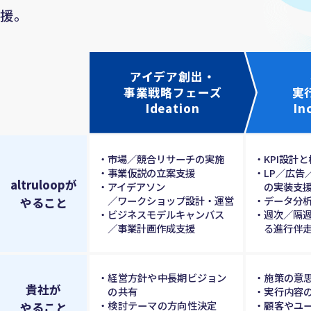
援。
アイデア創出・
事業戦略フェーズ
実
Ideation
In
市場／競合リサーチの実施
KPI設計
事業仮説の立案支援
LP／広告
altruloopが
アイデアソン
の実装支
／ワークショップ設計・運営
データ分
やること
ビジネスモデルキャンバス
週次／隔
／事業計画作成支援
る進行伴
経営方針や中長期ビジョン
施策の意
貴社が
の共有
実行内容
検討テーマの方向性決定
顧客やユ
やること