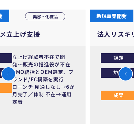
新規事業開発
人材・教育サービス
法人リスキリング新規事業
事業計画〜集客まで横断
課題
できず発足できない
包括的な事業計画と導線
施策
設計、集客施策まで実装
支援
進捗 計画のみで1年停滞
成果
→ 4ヶ月で提供開始