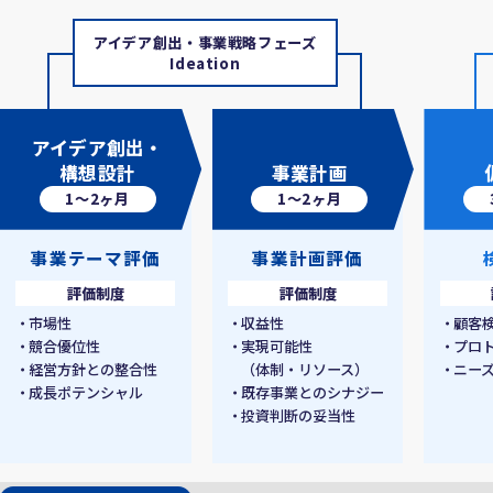
アイデア創出・事業戦略フェーズ
Ideation
アイデア創出・
構想設計
事業計画
1〜2ヶ月
1〜2ヶ月
事業テーマ評価
事業計画評価
評価制度
評価制度
市場性
収益性
顧客
競合優位性
実現可能性
プロ
経営方針との整合性
（体制・リソース）
ニー
成長ポテンシャル
既存事業とのシナジー
投資判断の妥当性